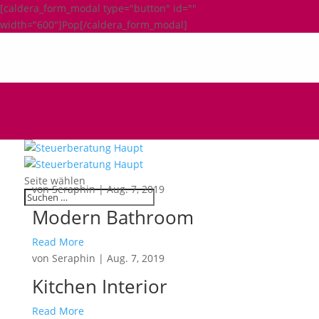
[caldera_form_modal type="button" id=""
width="600"]Pop[/caldera_form_modal]
Seite wählen
von
Seraphin
|
Aug. 7, 2019
Modern Bathroom
Read More
von
Seraphin
|
Aug. 7, 2019
Kitchen Interior
Read More